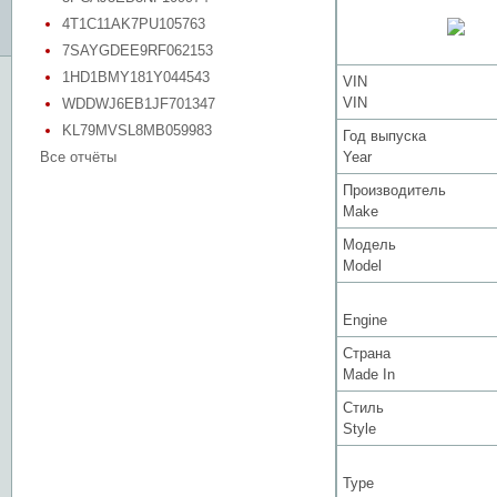
4T1C11AK7PU105763
7SAYGDEE9RF062153
1HD1BMY181Y044543
VIN
VIN
WDDWJ6EB1JF701347
KL79MVSL8MB059983
Год выпуска
Все отчёты
Year
Производитель
Make
Модель
Model
Engine
Страна
Made In
Стиль
Style
Type