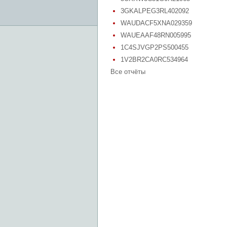
3GKALPEG3RL402092
WAUDACF5XNA029359
WAUEAAF48RN005995
1C4SJVGP2PS500455
1V2BR2CA0RC534964
Все отчёты