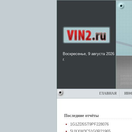
Воскресенье, 9 августа 2026
г.
ГЛАВНАЯ
ИН
Последние отчёты
1G1ZD5ST9PF228076
5UXXW3C51G0R21965