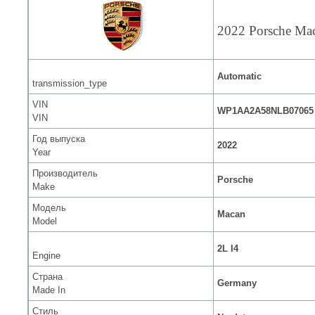
2022 Porsche Ma
Automatic
transmission_type
VIN
WP1AA2A58NLB07065
VIN
Год выпуска
2022
Year
Производитель
Porsche
Make
Модель
Macan
Model
2L I4
Engine
Страна
Germany
Made In
Стиль