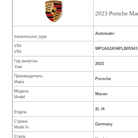
2023 Porsche Ma
Automatic
transmission_type
VIN
WP1AA2A54PLB05543
VIN
Год выпуска
2023
Year
Производитель
Porsche
Make
Модель
Macan
Model
2L I4
Engine
Страна
Germany
Made In
Стиль