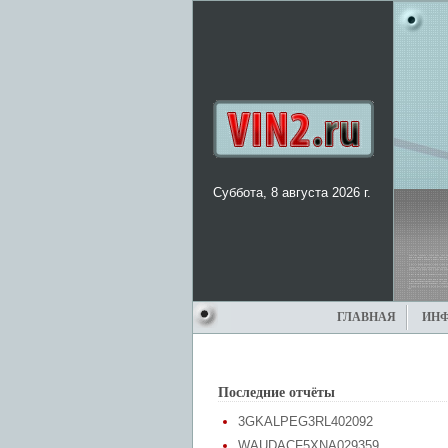
Суббота, 8 августа 2026 г.
ГЛАВНАЯ
ИН
Последние отчёты
3GKALPEG3RL402092
WAUDACF5XNA029359