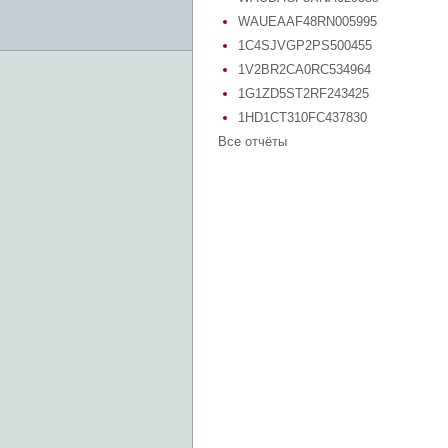
WAUEAAF48RN005995
1C4SJVGP2PS500455
1V2BR2CA0RC534964
1G1ZD5ST2RF243425
1HD1CT310FC437830
Все отчёты