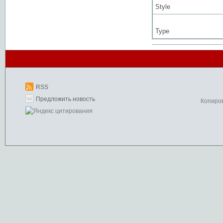
Style
Type
RSS
Предложить новость
Копиро