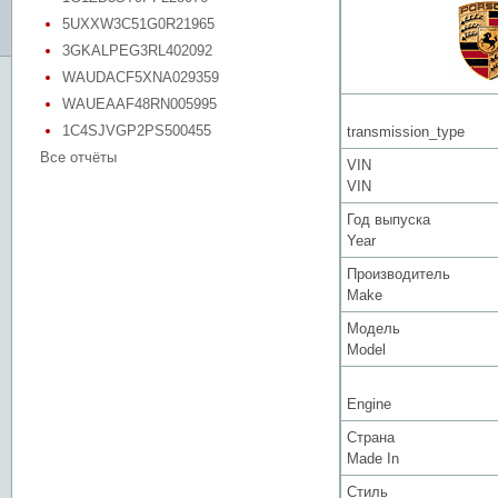
5UXXW3C51G0R21965
3GKALPEG3RL402092
WAUDACF5XNA029359
WAUEAAF48RN005995
1C4SJVGP2PS500455
transmission_type
Все отчёты
VIN
VIN
Год выпуска
Year
Производитель
Make
Модель
Model
Engine
Страна
Made In
Стиль