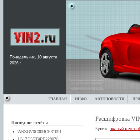
Понедельник, 10 августа
2026 г.
ГЛАВНАЯ
ИНФО
АВТОНОВОСТИ
ПР
Расшифровка VI
Последние отчёты
Купить
полный отчет о
WBSGV0C00RCP31091
1G1ZD5ST9PF228076