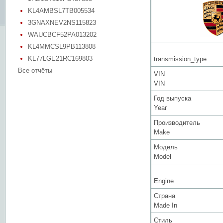
KL4AMBSL7TB005534
3GNAXNEV2NS115823
WAUCBCF52PA013202
KL4MMCSL9PB113808
KL77LGE21RC169803
transmission_type
Все отчёты
VIN
VIN
Год выпуска
Year
Производитель
Make
Модель
Model
Engine
Страна
Made In
Стиль