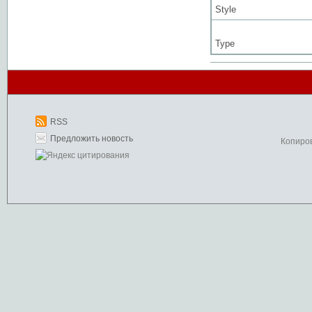
Style
Type
RSS
Предложить новость
Копиро