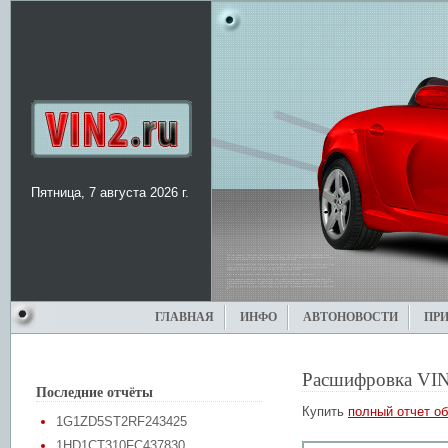
Пятница, 7 августа 2026 г.
ГЛАВНАЯ
ИНФО
АВТОНОВОСТИ
ПР
Расшифровка VIN
Последние отчёты
Купить
полный отчет об
1G1ZD5ST2RF243425
1HD1CT310FC437830