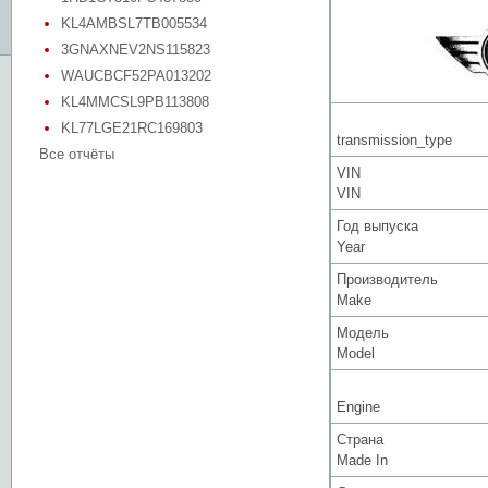
KL4AMBSL7TB005534
3GNAXNEV2NS115823
WAUCBCF52PA013202
KL4MMCSL9PB113808
KL77LGE21RC169803
transmission_type
Все отчёты
VIN
VIN
Год выпуска
Year
Производитель
Make
Модель
Model
Engine
Страна
Made In