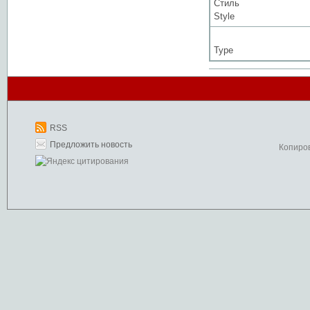
Стиль
Style
Type
RSS
Предложить новость
Копиро