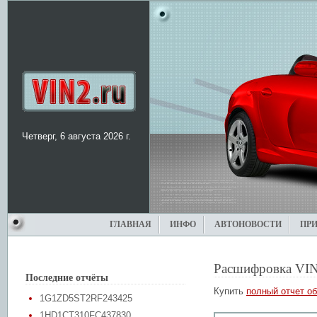
Четверг, 6 августа 2026 г.
ГЛАВНАЯ
ИНФО
АВТОНОВОСТИ
ПР
Расшифровка VIN
Последние отчёты
Купить
полный отчет об
1G1ZD5ST2RF243425
1HD1CT310FC437830