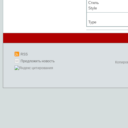
Стиль
Style
Type
RSS
Предложить новость
Копиро