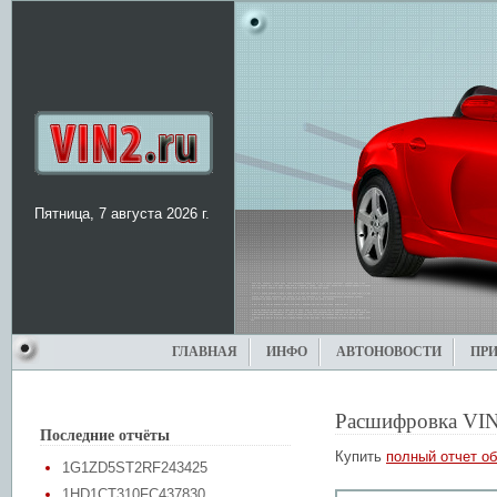
Пятница, 7 августа 2026 г.
ГЛАВНАЯ
ИНФО
АВТОНОВОСТИ
ПР
Расшифровка VIN
Последние отчёты
Купить
полный отчет об
1G1ZD5ST2RF243425
1HD1CT310FC437830