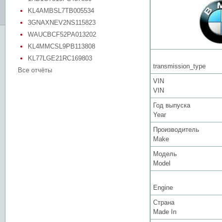
KL4AMBSL7TB005534
3GNAXNEV2NS115823
WAUCBCF52PA013202
KL4MMCSL9PB113808
KL77LGE21RC169803
transmission_type
Все отчёты
VIN
VIN
Год выпуска
Year
Производитель
Make
Модель
Model
Engine
Страна
Made In