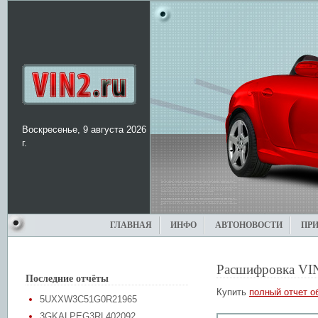
Воскресенье, 9 августа 2026
г.
ГЛАВНАЯ
ИНФО
АВТОНОВОСТИ
ПР
Расшифровка VI
Последние отчёты
Купить
полный отчет о
5UXXW3C51G0R21965
3GKALPEG3RL402092