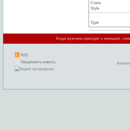
Стиль
Style
Type
Когда мужчина приходит к женщине, сним
RSS
Предложить новость
Копиро