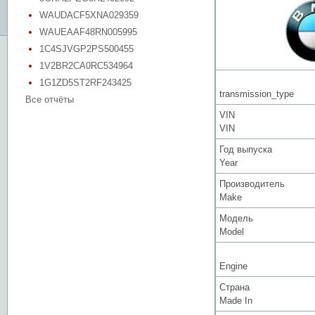
WAUDACF5XNA029359
WAUEAAF48RN005995
1C4SJVGP2PS500455
1V2BR2CA0RC534964
1G1ZD5ST2RF243425
transmission_type
Все отчёты
VIN
VIN
Год выпуска
Year
Производитель
Make
Модель
Model
Engine
Страна
Made In