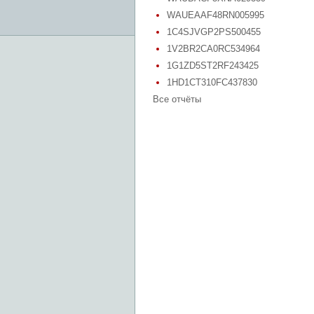
WAUEAAF48RN005995
1C4SJVGP2PS500455
1V2BR2CA0RC534964
1G1ZD5ST2RF243425
1HD1CT310FC437830
Все отчёты