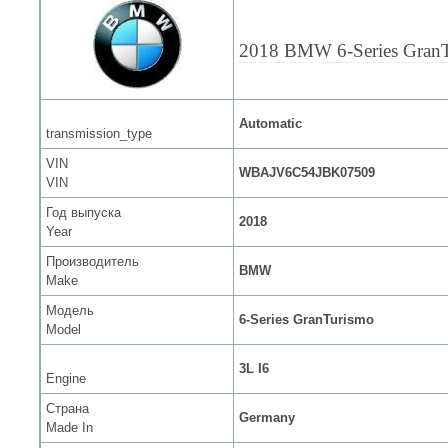
2018 BMW 6-Series Gran
Automatic
transmission_type
VIN
WBAJV6C54JBK07509
VIN
Год выпуска
2018
Year
Производитель
BMW
Make
Модель
6-Series GranTurismo
Model
3L I6
Engine
Страна
Germany
Made In