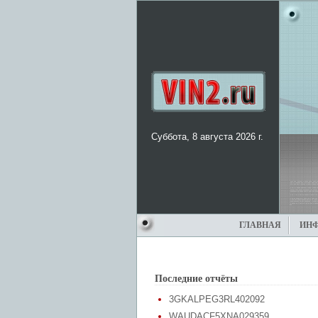
Суббота, 8 августа 2026 г.
ГЛАВНАЯ
ИН
Последние отчёты
3GKALPEG3RL402092
WAUDACF5XNA029359