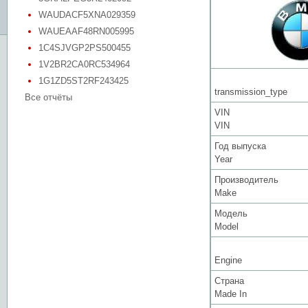
WAUDACF5XNA029359
WAUEAAF48RN005995
1C4SJVGP2PS500455
1V2BR2CA0RC534964
1G1ZD5ST2RF243425
transmission_type
Все отчёты
VIN
VIN
Год выпуска
Year
Производитель
Make
Модель
Model
Engine
Страна
Made In