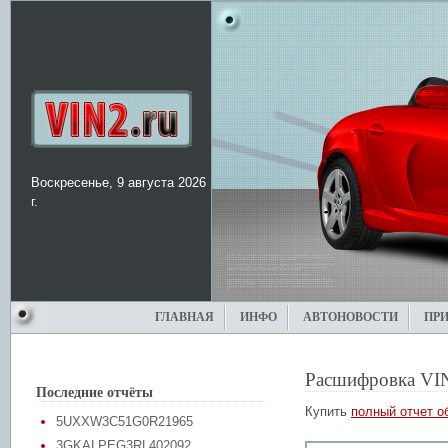
Воскресенье, 9 августа 2026
г.
ГЛАВНАЯ
ИНФО
АВТОНОВОСТИ
ПР
Расшифровка VI
Последние отчёты
Купить
полный отчет о
5UXXW3C51G0R21965
3GKALPEG3RL402092