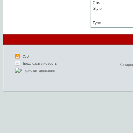
Стиль
Style
Type
RSS
Предложить новость
Копиро