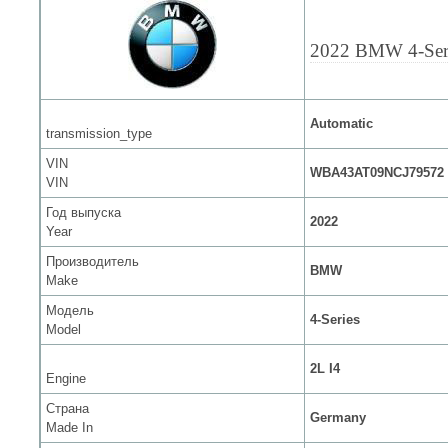
2022 BMW 4-Ser
Automatic
transmission_type
VIN
WBA43AT09NCJ79572
VIN
Год выпуска
2022
Year
Производитель
BMW
Make
Модель
4-Series
Model
2L I4
Engine
Страна
Germany
Made In