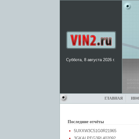
Суббота, 8 августа 2026 г.
ГЛАВНАЯ
ИН
Последние отчёты
5UXXW3C51G0R21965
3GKALPEG3RL402092