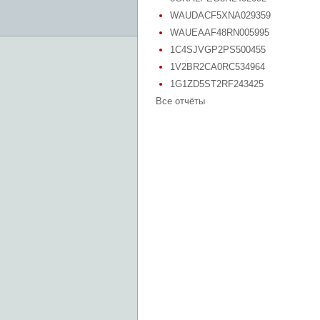
WAUDACF5XNA029359
WAUEAAF48RN005995
1C4SJVGP2PS500455
1V2BR2CA0RC534964
1G1ZD5ST2RF243425
Все отчёты