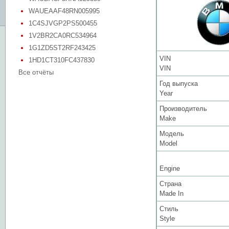
WAUEAAF48RN005995
1C4SJVGP2PS500455
1V2BR2CA0RC534964
1G1ZD5ST2RF243425
VIN
1HD1CT310FC437830
VIN
Все отчёты
Год выпуска
Year
Производитель
Make
Модель
Model
Engine
Страна
Made In
Стиль
Style