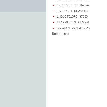
1V2BR2CA0RC534964
1G1ZD5ST2RF243425
1HD1CT310FC437830
KL4AMBSL7TB005534
3GNAXNEV2NS115823
Все отчёты