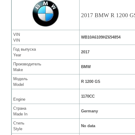
2017 BMW R 1200 G
VIN
WB10A6109HZ654854
VIN
Год выпуска
2017
Year
Производитель
BMW
Make
Модель
R 1200 GS
Model
1170CC
Engine
Страна
Germany
Made In
Стиль
No data
Style