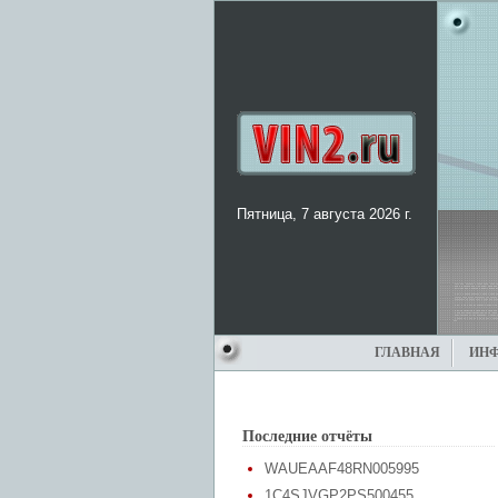
Пятница, 7 августа 2026 г.
ГЛАВНАЯ
ИН
Последние отчёты
WAUEAAF48RN005995
1C4SJVGP2PS500455