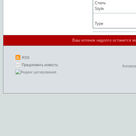
Стиль
Style
Type
Ваш котенок надолго останется м
RSS
Предложить новость
Копиро