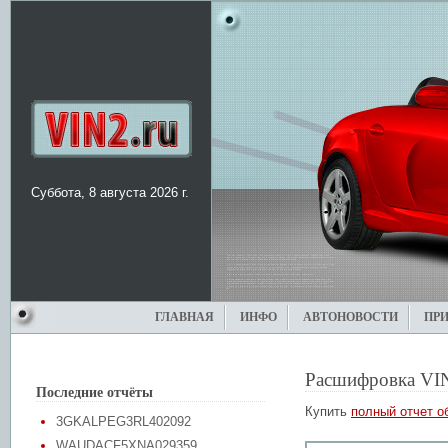
Суббота, 8 августа 2026 г.
ГЛАВНАЯ
ИНФО
АВТОНОВОСТИ
ПР
Расшифровка VI
Последние отчёты
Купить
полный отчет о
3GKALPEG3RL402092
WAUDACF5XNA029359