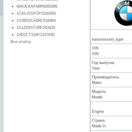
WAUEAAF48RN005995
1C4SJVGP2PS500455
1V2BR2CA0RC534964
1G1ZD5ST2RF243425
1HD1CT310FC437830
transmission_type
Все отчёты
VIN
VIN
Год выпуска
Year
Производитель
Make
Модель
Model
Engine
Страна
Made In