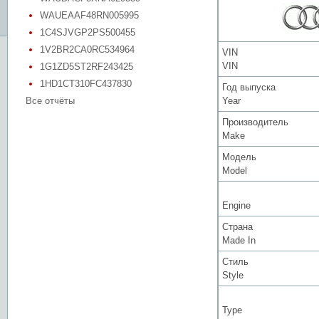
WAUEAAF48RN005995
1C4SJVGP2PS500455
1V2BR2CA0RC534964
VIN
VIN
1G1ZD5ST2RF243425
1HD1CT310FC437830
Год выпуска
Все отчёты
Year
Производитель
Make
Модель
Model
Engine
Страна
Made In
Стиль
Style
Type