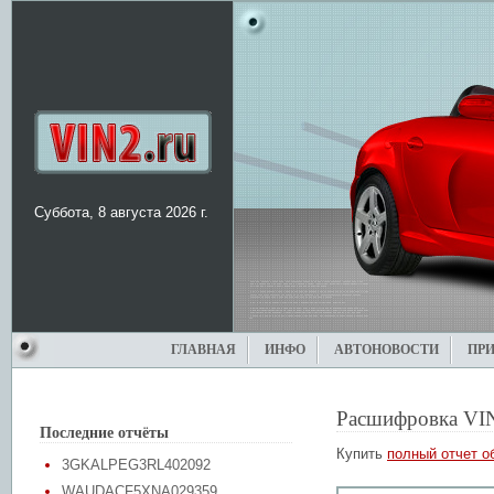
Суббота, 8 августа 2026 г.
ГЛАВНАЯ
ИНФО
АВТОНОВОСТИ
ПР
Расшифровка VI
Последние отчёты
Купить
полный отчет о
3GKALPEG3RL402092
WAUDACF5XNA029359