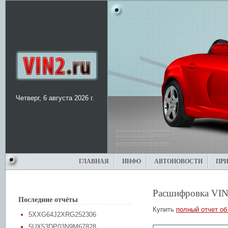
Четверг, 6 августа 2026 г.
ГЛАВНАЯ
ИНФО
АВТОНОВОСТИ
ПР
Расшифровка VIN
Последние отчёты
Купить
полный отчет об
5XXG64J2XRG252306
5UX53DP03N9M67828