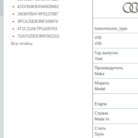
4JGFB4KBXNA628462
JM3KFBAY4P0127097
3PCAJ5EB3NF109974
transmission_type
4T1C11AK7PU105763
7SAYGDEE9RF062153
VIN
Все отчёты
VIN
Год выпуска
Year
Производитель
Make
Модель
Model
Engine
Страна
Made In
Стиль
Style