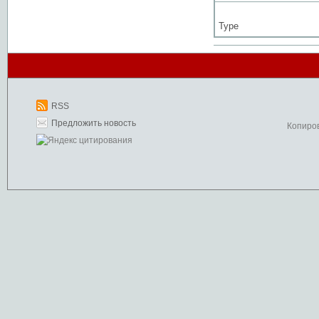
Type
RSS
Предложить новость
Копиро