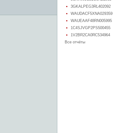
3GKALPEG3RL402092
WAUDACF5XNA029359
WAUEAAF48RN005995
1C4SJVGP2PS500455
1V2BR2CA0RC534964
Все отчёты