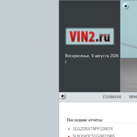
Воскресенье, 9 августа 2026
г.
ГЛАВНАЯ
ИН
Последние отчёты
1G1ZD5ST9PF228076
5UXXW3C51G0R21965