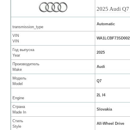
2025 Audi Q7
Automatic
transmission_type
VIN
WA1LCBF73SD002
VIN
Год выпуска
2025
Year
Производитель
Audi
Make
Модель
Q7
Model
2L I4
Engine
Страна
Slovakia
Made In
Стиль
All-Wheel Drive
Style