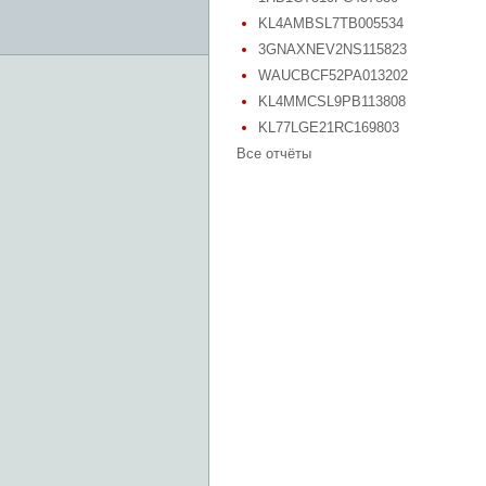
KL4AMBSL7TB005534
3GNAXNEV2NS115823
WAUCBCF52PA013202
KL4MMCSL9PB113808
KL77LGE21RC169803
Все отчёты