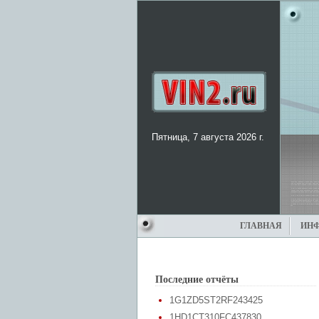
Пятница, 7 августа 2026 г.
ГЛАВНАЯ
ИН
Последние отчёты
1G1ZD5ST2RF243425
1HD1CT310FC437830