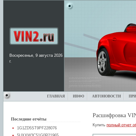
Воскресенье, 9 августа 2026
г.
ГЛАВНАЯ
ИНФО
АВТОНОВОСТИ
ПР
Расшифровка VI
Последние отчёты
Купить
полный отчет о
1G1ZD5ST9PF228076
5UXXW3C51G0R21965