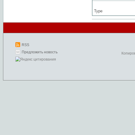
Type
RSS
Предложить новость
Копиро