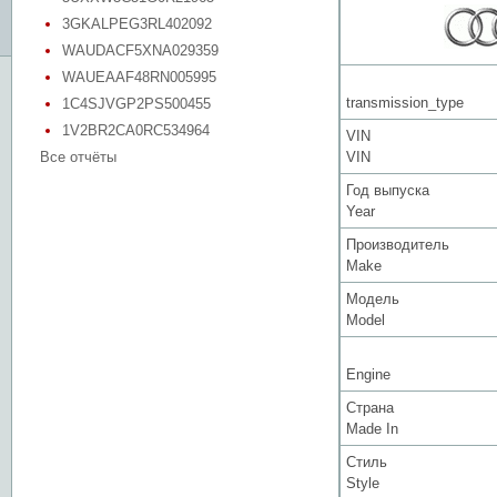
3GKALPEG3RL402092
WAUDACF5XNA029359
WAUEAAF48RN005995
transmission_type
1C4SJVGP2PS500455
1V2BR2CA0RC534964
VIN
Все отчёты
VIN
Год выпуска
Year
Производитель
Make
Модель
Model
Engine
Страна
Made In
Стиль
Style