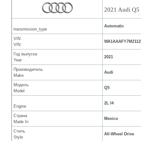
2021 Audi Q5
Automatic
transmission_type
VIN
WA1AAAFY7M2112
VIN
Год выпуска
2021
Year
Производитель
Audi
Make
Модель
Q5
Model
2L I4
Engine
Страна
Mexico
Made In
Стиль
All-Wheel Drive
Style