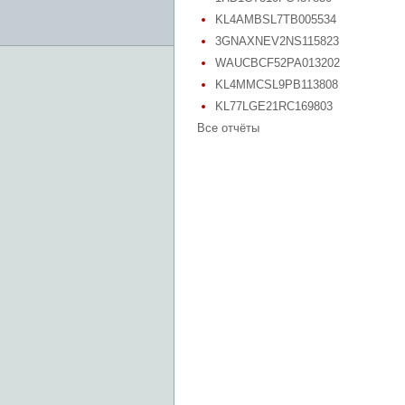
KL4AMBSL7TB005534
3GNAXNEV2NS115823
WAUCBCF52PA013202
KL4MMCSL9PB113808
KL77LGE21RC169803
Все отчёты