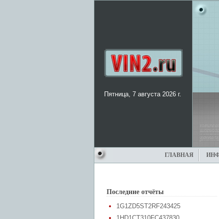
Пятница, 7 августа 2026 г.
ГЛАВНАЯ
ИН
Последние отчёты
1G1ZD5ST2RF243425
1HD1CT310FC437830