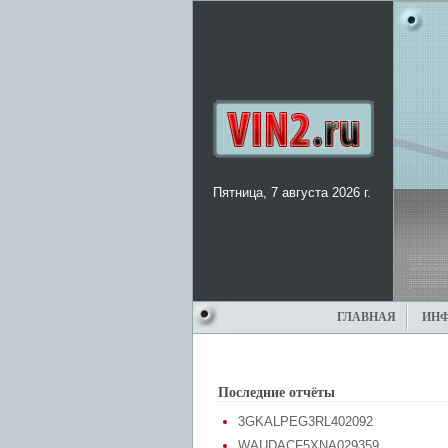
Пятница, 7 августа 2026 г.
ГЛАВНАЯ
ИН
Последние отчёты
3GKALPEG3RL402092
WAUDACF5XNA029359