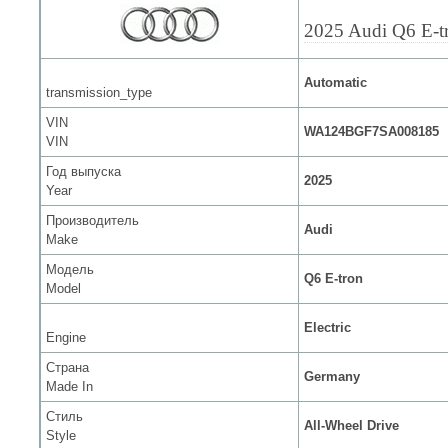
2025 Audi Q6 E-t
Automatic
transmission_type
VIN
WA124BGF7SA008185
VIN
Год выпуска
2025
Year
Производитель
Audi
Make
Модель
Q6 E-tron
Model
Electric
Engine
Страна
Germany
Made In
Стиль
All-Wheel Drive
Style