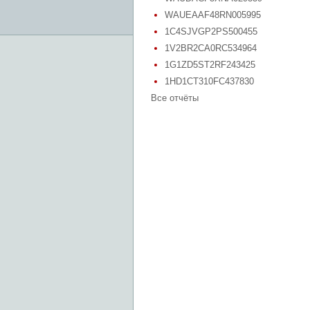
WAUEAAF48RN005995
1C4SJVGP2PS500455
1V2BR2CA0RC534964
1G1ZD5ST2RF243425
1HD1CT310FC437830
Все отчёты