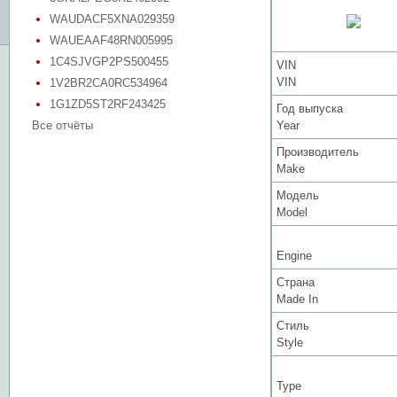
WAUDACF5XNA029359
WAUEAAF48RN005995
1C4SJVGP2PS500455
VIN
VIN
1V2BR2CA0RC534964
1G1ZD5ST2RF243425
Год выпуска
Все отчёты
Year
Производитель
Make
Модель
Model
Engine
Страна
Made In
Стиль
Style
Type