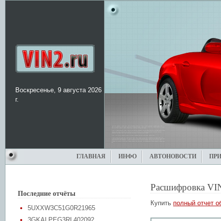
Воскресенье, 9 августа 2026
г.
ГЛАВНАЯ
ИНФО
АВТОНОВОСТИ
ПР
Расшифровка VI
Последние отчёты
Купить
полный отчет о
5UXXW3C51G0R21965
3GKALPEG3RL402092