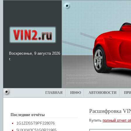
Воскресенье, 9 августа 2026
г.
ГЛАВНАЯ
ИНФО
АВТОНОВОСТИ
ПР
Расшифровка VI
Последние отчёты
Купить
полный отчет о
1G1ZD5ST9PF228076
5UXXW3C51G0R21965