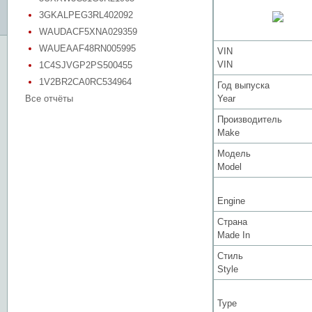
3GKALPEG3RL402092
WAUDACF5XNA029359
WAUEAAF48RN005995
VIN
VIN
1C4SJVGP2PS500455
1V2BR2CA0RC534964
Год выпуска
Все отчёты
Year
Производитель
Make
Модель
Model
Engine
Страна
Made In
Стиль
Style
Type