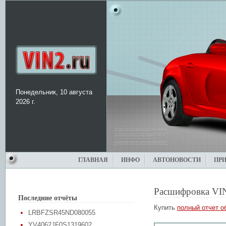
Понедельник, 10 августа
2026 г.
ГЛАВНАЯ
ИНФО
АВТОНОВОСТИ
ПР
Расшифровка VI
Последние отчёты
Купить
полный отчет о
LRBFZSR45ND080055
YV4062JF0S1319602