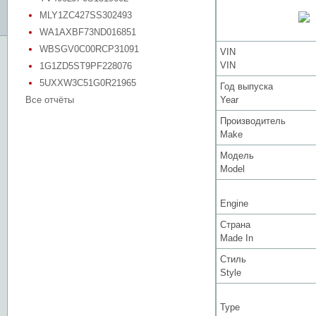
MLY1ZC427SS302493
WA1AXBF73ND016851
WBSGV0C00RCP31091
VIN
VIN
1G1ZD5ST9PF228076
5UXXW3C51G0R21965
Год выпуска
Все отчёты
Year
Производитель
Make
Модель
Model
Engine
Страна
Made In
Стиль
Style
Type