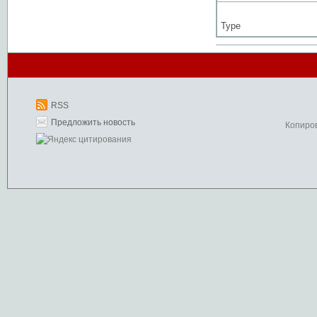
Type
RSS
Предложить новость
Копиро