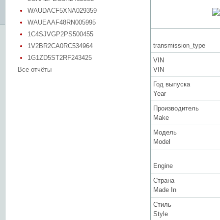
WAUDACF5XNA029359
WAUEAAF48RN005995
1C4SJVGP2PS500455
transmission_type
1V2BR2CA0RC534964
1G1ZD5ST2RF243425
VIN
Все отчёты
VIN
Год выпуска
Year
Производитель
Make
Модель
Model
Engine
Страна
Made In
Стиль
Style