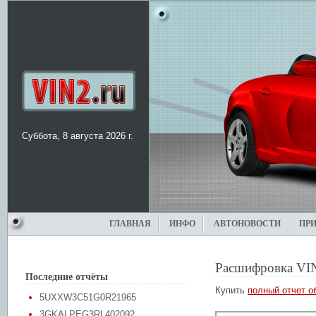
Суббота, 8 августа 2026 г.
ГЛАВНАЯ
ИНФО
АВТОНОВОСТИ
ПР
Расшифровка VI
Последние отчёты
Купить
полный отчет о
5UXXW3C51G0R21965
3GKALPEG3RL402092