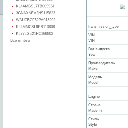
KL4AMBSL7TB005534
3GNAXNEV2NS115823
WAUCBCF52PA013202
transmission_type
KL4MMCSL9PB113808
KL77LGE21RC169803
VIN
Все отчёты
VIN
Год выпуска
Year
Производитель
Make
Модель
Model
Engine
Страна
Made In
Стиль
Style