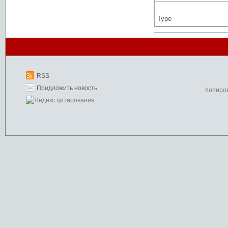
Type
RSS
Предложить новость
Копиро