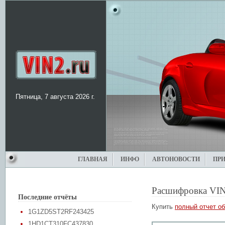
Пятница, 7 августа 2026 г.
ГЛАВНАЯ
ИНФО
АВТОНОВОСТИ
ПР
Расшифровка VIN
Последние отчёты
Купить
полный отчет об
1G1ZD5ST2RF243425
1HD1CT310FC437830