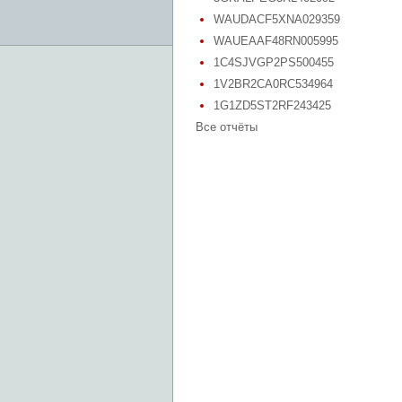
WAUDACF5XNA029359
WAUEAAF48RN005995
1C4SJVGP2PS500455
1V2BR2CA0RC534964
1G1ZD5ST2RF243425
Все отчёты