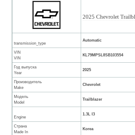
2025 Chevrolet Trailbl
Automatic
transmission_type
VIN
KL79MPSL8SB103554
VIN
Год выпуска
2025
Year
Производитель
Chevrolet
Make
Модель
Trailblazer
Model
1.3L I3
Engine
Страна
Korea
Made In