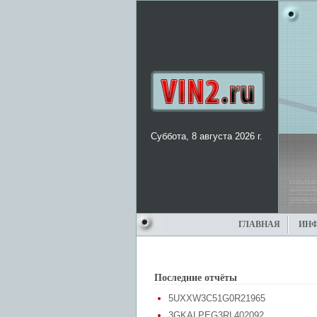
Суббота, 8 августа 2026 г.
ГЛАВНАЯ
ИН
Последние отчёты
5UXXW3C51G0R21965
3GKALPEG3RL402092