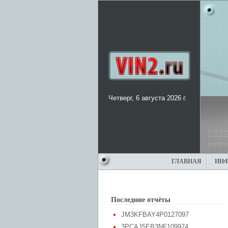
Четверг, 6 августа 2026 г.
ГЛАВНАЯ
ИН
Последние отчёты
JM3KFBAY4P0127097
3PCAJ5EB3NF109974