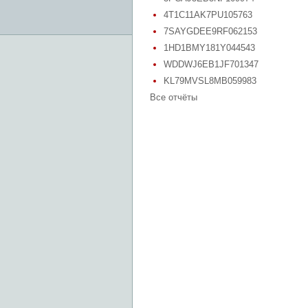
4T1C11AK7PU105763
7SAYGDEE9RF062153
1HD1BMY181Y044543
WDDWJ6EB1JF701347
KL79MVSL8MB059983
Все отчёты