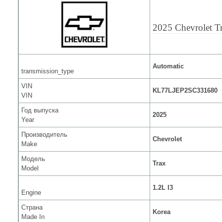
2025 Chevrolet T
Automatic
transmission_type
VIN
KL77LJEP2SC331680
VIN
Год выпуска
2025
Year
Производитель
Chevrolet
Make
Модель
Trax
Model
1.2L I3
Engine
Страна
Korea
Made In