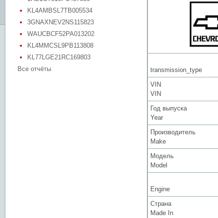
KL4AMBSL7TB005534
3GNAXNEV2NS115823
WAUCBCF52PA013202
KL4MMCSL9PB113808
KL77LGE21RC169803
Все отчёты
transmission_type
VIN
VIN
Год выпуска
Year
Производитель
Make
Модель
Model
Engine
Страна
Made In