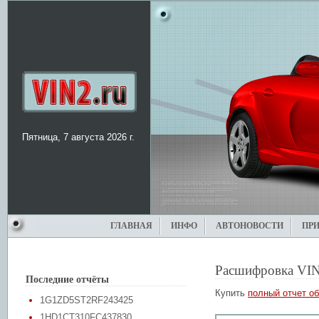
Пятница, 7 августа 2026 г.
ГЛАВНАЯ
ИНФО
АВТОНОВОСТИ
ПР
Расшифровка VIN
Последние отчёты
Купить
полный отчет об
1G1ZD5ST2RF243425
1HD1CT310FC437830