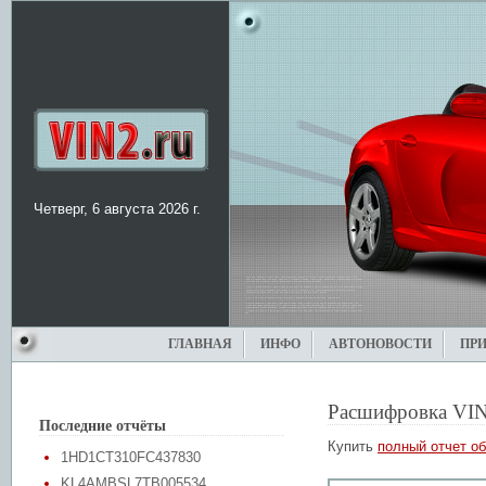
Четверг, 6 августа 2026 г.
ГЛАВНАЯ
ИНФО
АВТОНОВОСТИ
ПР
Расшифровка VIN
Последние отчёты
Купить
полный отчет об
1HD1CT310FC437830
KL4AMBSL7TB005534