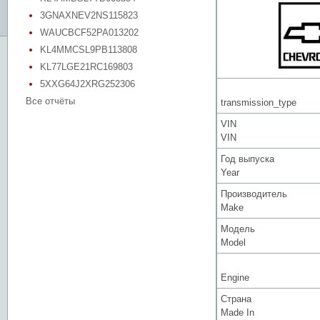
3GNAXNEV2NS115823
WAUCBCF52PA013202
KL4MMCSL9PB113808
KL77LGE21RC169803
5XXG64J2XRG252306
Все отчёты
transmission_type
VIN
VIN
Год выпуска
Year
Производитель
Make
Модель
Model
Engine
Страна
Made In