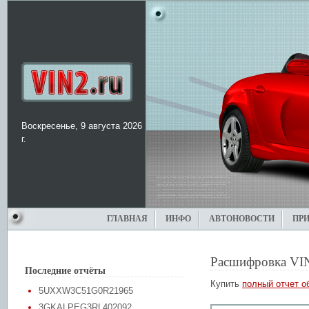
Воскресенье, 9 августа 2026
г.
ГЛАВНАЯ
ИНФО
АВТОНОВОСТИ
ПР
Расшифровка VI
Последние отчёты
Купить
полный отчет о
5UXXW3C51G0R21965
3GKALPEG3RL402092