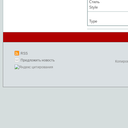
Стиль
Style
Type
RSS
Предложить новость
Копиро