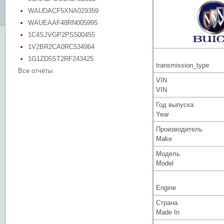
WAUDACF5XNA029359
WAUEAAF48RN005995
1C4SJVGP2PS500455
1V2BR2CA0RC534964
1G1ZD5ST2RF243425
transmission_type
Все отчёты
VIN
VIN
Год выпуска
Year
Производитель
Make
Модель
Model
Engine
Страна
Made In