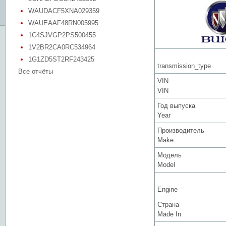
WAUDACF5XNA029359
WAUEAAF48RN005995
1C4SJVGP2PS500455
1V2BR2CA0RC534964
1G1ZD5ST2RF243425
transmission_type
Все отчёты
VIN
VIN
Год выпуска
Year
Производитель
Make
Модель
Model
Engine
Страна
Made In