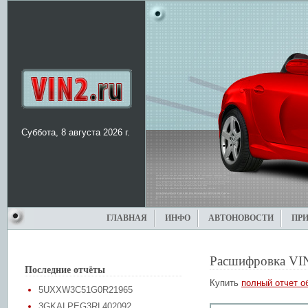
Суббота, 8 августа 2026 г.
ГЛАВНАЯ
ИНФО
АВТОНОВОСТИ
ПР
Расшифровка VI
Последние отчёты
Купить
полный отчет о
5UXXW3C51G0R21965
3GKALPEG3RL402092