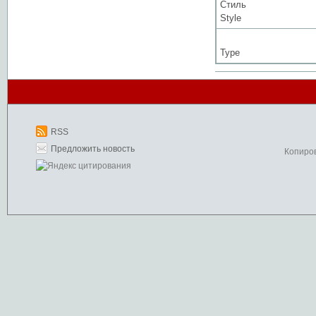
Стиль
Style
Type
RSS
Предложить новость
Копиро