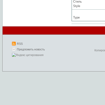
Стиль
Style
Type
RSS
Предложить новость
Копиро