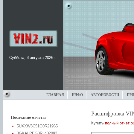
Суббота, 8 августа 2026 г.
ГЛАВНАЯ
ИНФО
АВТОНОВОСТИ
ПР
Расшифровка VI
Последние отчёты
Купить
полный отчет о
5UXXW3C51G0R21965
3GKALPEG3RL402092