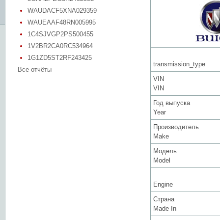
WAUDACF5XNA029359
WAUEAAF48RN005995
1C4SJVGP2PS500455
1V2BR2CA0RC534964
1G1ZD5ST2RF243425
transmission_type
Все отчёты
VIN
VIN
Год выпуска
Year
Производитель
Make
Модель
Model
Engine
Страна
Made In