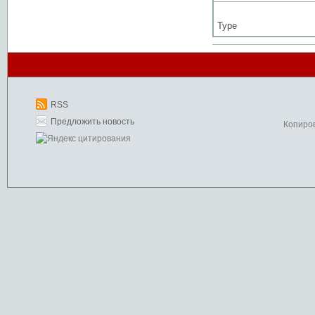
Type
RSS
Предложить новость
Копиро