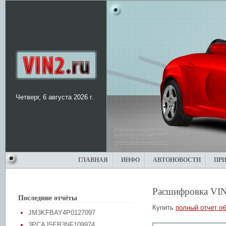
Четверг, 6 августа 2026 г.
ГЛАВНАЯ
ИНФО
АВТОНОВОСТИ
ПР
Расшифровка VIN
Последние отчёты
Купить
полный отчет об
JM3KFBAY4P0127097
3PCAJ5EB3NF109974