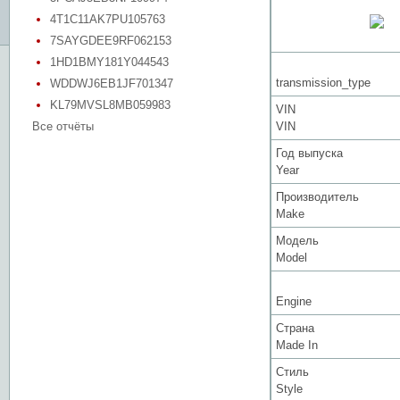
4T1C11AK7PU105763
7SAYGDEE9RF062153
1HD1BMY181Y044543
transmission_type
WDDWJ6EB1JF701347
KL79MVSL8MB059983
VIN
Все отчёты
VIN
Год выпуска
Year
Производитель
Make
Модель
Model
Engine
Страна
Made In
Стиль
Style