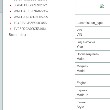
3GKALPEG3RL402092
WAUDACF5XNA029359
WAUEAAF48RN005995
transmission_type
1C4SJVGP2PS500455
1V2BR2CA0RC534964
VIN
Все отчёты
VIN
Год выпуска
Year
Производитель
Make
Модель
Model
Engine
Страна
Made In
Стиль
Style