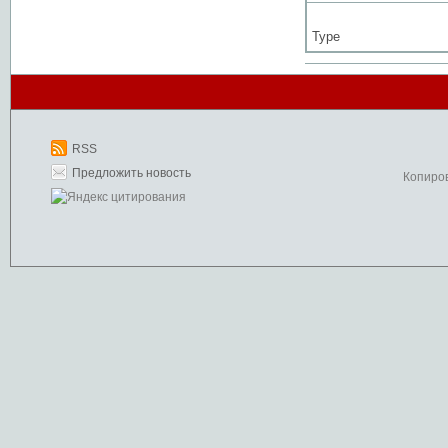
Type
RSS
Предложить новость
Копиро