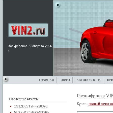
Воскресенье, 9 августа 2026
г.
ГЛАВНАЯ
ИНФО
АВТОНОВОСТИ
ПР
Расшифровка VI
Последние отчёты
Купить
полный отчет о
1G1ZD5ST9PF228076
5UXXW3C51G0R21965