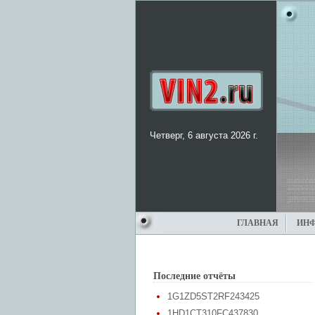
Четверг, 6 августа 2026 г.
ГЛАВНАЯ
ИН
Последние отчёты
1G1ZD5ST2RF243425
1HD1CT310FC437830