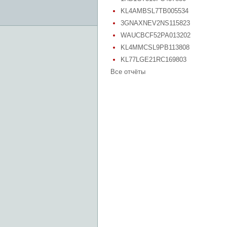
KL4AMBSL7TB005534
3GNAXNEV2NS115823
WAUCBCF52PA013202
KL4MMCSL9PB113808
KL77LGE21RC169803
Все отчёты