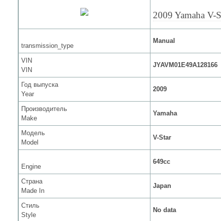
2009 Yamaha V-S
Manual
transmission_type
VIN
JYAVM01E49A128166
VIN
Год выпуска
2009
Year
Производитель
Yamaha
Make
Модель
V-Star
Model
649cc
Engine
Страна
Japan
Made In
Стиль
No data
Style