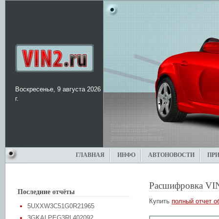
Воскресенье, 9 августа 2026
г.
ГЛАВНАЯ
ИНФО
АВТОНОВОСТИ
ПР
Расшифровка VI
Последние отчёты
Купить
полный отчет о
5UXXW3C51G0R21965
3GKALPEG3RL402092