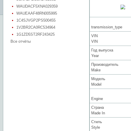
WAUDACF5XNA029359
WAUEAAF48RN005995
1C4SJVGP2PS500455
transmission_type
1V2BR2CA0RC534964
1G1ZD5ST2RF243425
VIN
Все отчёты
VIN
Год выпуска
Year
Производитель
Make
Модель
Model
Engine
Страна
Made In
Стиль
Style