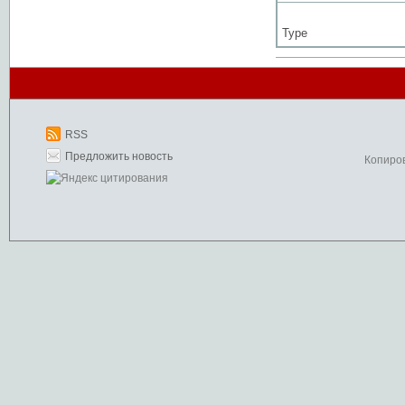
Type
RSS
Предложить новость
Копиро