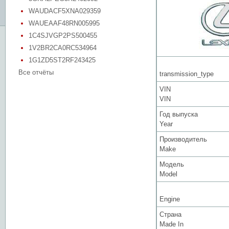
WAUDACF5XNA029359
WAUEAAF48RN005995
1C4SJVGP2PS500455
1V2BR2CA0RC534964
1G1ZD5ST2RF243425
Все отчёты
transmission_type
VIN
VIN
Год выпуска
Year
Производитель
Make
Модель
Model
Engine
Страна
Made In