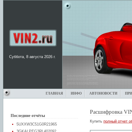
Суббота, 8 августа 2026 г.
ГЛАВНАЯ
ИНФО
АВТОНОВОСТИ
ПР
Расшифровка VI
Последние отчёты
Купить
полный отчет о
5UXXW3C51G0R21965
3GKALPEG3RL402092