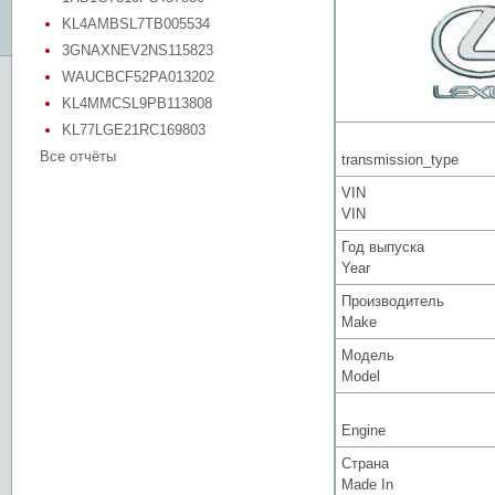
KL4AMBSL7TB005534
3GNAXNEV2NS115823
WAUCBCF52PA013202
KL4MMCSL9PB113808
KL77LGE21RC169803
Все отчёты
transmission_type
VIN
VIN
Год выпуска
Year
Производитель
Make
Модель
Model
Engine
Страна
Made In