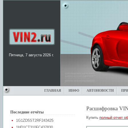
Пятница, 7 августа 2026 г.
ГЛАВНАЯ
ИНФО
АВТОНОВОСТИ
ПР
Расшифровка VIN
Последние отчёты
Купить
полный отчет об
1G1ZD5ST2RF243425
1HD1CT310FC437830