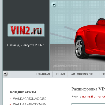
Пятница, 7 августа 2026 г.
ГЛАВНАЯ
ИНФО
АВТОНОВОСТИ
ПР
Расшифровка VI
Последние отчёты
Купить
полный отчет о
WAUDACF5XNA029359
WAUEAAF48RN005995