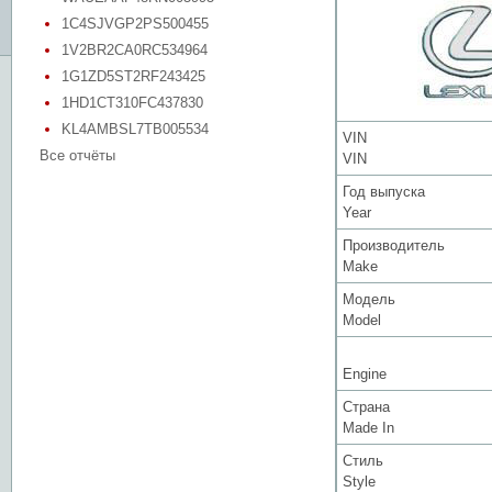
1C4SJVGP2PS500455
1V2BR2CA0RC534964
1G1ZD5ST2RF243425
1HD1CT310FC437830
KL4AMBSL7TB005534
VIN
Все отчёты
VIN
Год выпуска
Year
Производитель
Make
Модель
Model
Engine
Страна
Made In
Стиль
Style