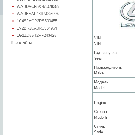
WAUDACF5XNA029359
WAUEAAF48RN005995
1C4SJVGP2PS500455
1V2BR2CA0RC534964
1G1ZD5ST2RF243425
VIN
Все отчёты
VIN
Год выпуска
Year
Производитель
Make
Модель
Model
Engine
Страна
Made In
Стиль
Style