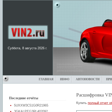
Суббота, 8 августа 2026 г.
ГЛАВНАЯ
ИНФО
АВТОНОВОСТИ
ПР
Расшифровка VI
Последние отчёты
Купить
полный отчет о
5UXXW3C51G0R21965
3GKALPEG3RL402092