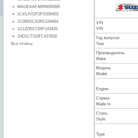
WAUEAAF48RN005995
1C4SJVGP2PS500455
1V2BR2CA0RC534964
VIN
VIN
1G1ZD5ST2RF243425
1HD1CT310FC437830
Год выпуска
Все отчёты
Year
Производитель
Make
Модель
Model
Engine
Страна
Made In
Стиль
Style
Type