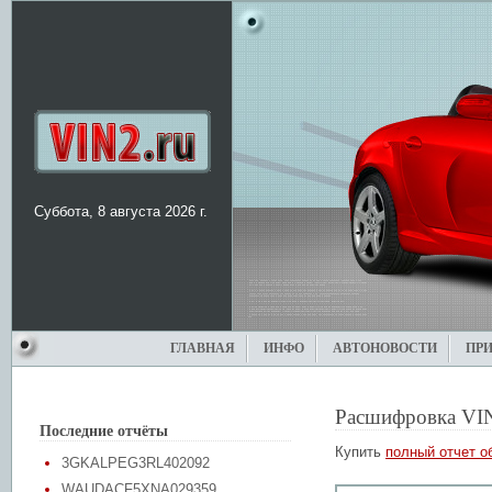
Суббота, 8 августа 2026 г.
ГЛАВНАЯ
ИНФО
АВТОНОВОСТИ
ПР
Расшифровка VI
Последние отчёты
Купить
полный отчет о
3GKALPEG3RL402092
WAUDACF5XNA029359