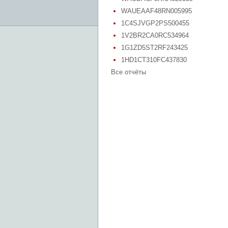
WAUEAAF48RN005995
1C4SJVGP2PS500455
1V2BR2CA0RC534964
1G1ZD5ST2RF243425
1HD1CT310FC437830
Все отчёты