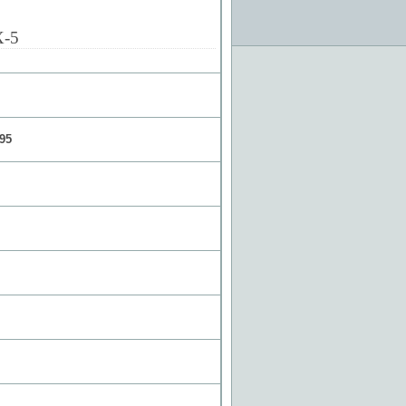
X-5
95