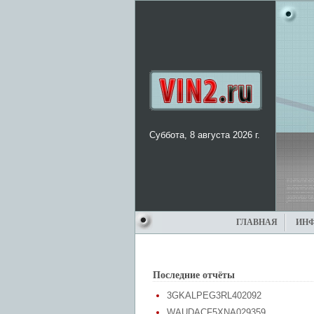
Суббота, 8 августа 2026 г.
ГЛАВНАЯ
ИН
Последние отчёты
3GKALPEG3RL402092
WAUDACF5XNA029359