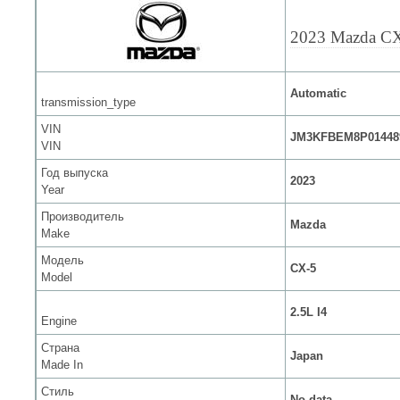
2023 Mazda C
Automatic
transmission_type
VIN
JM3KFBEM8P01448
VIN
Год выпуска
2023
Year
Производитель
Mazda
Make
Модель
CX-5
Model
2.5L I4
Engine
Страна
Japan
Made In
Стиль
No data