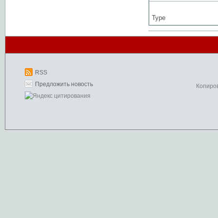
Type
RSS
Предложить новость
Копиро