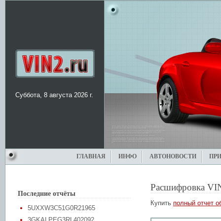
Суббота, 8 августа 2026 г.
ГЛАВНАЯ
ИНФО
АВТОНОВОСТИ
ПР
Расшифровка VI
Последние отчёты
Купить
полный отчет о
5UXXW3C51G0R21965
3GKALPEG3RL402092