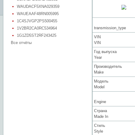
WAUDACF5XNA029359
WAUEAAF48RN005995
1C4SJVGP2PS500455
transmission_type
1V2BR2CA0RC534964
1G1ZD5ST2RF243425
VIN
Все отчёты
VIN
Год выпуска
Year
Производитель
Make
Модель
Model
Engine
Страна
Made In
Стиль
Style