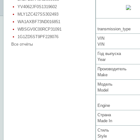
YV4062JF0S1319602
MLY1ZC427SS302493
WA1AXBF73ND016851
transmission_type
WBSGV0C00RCP31091
1G1ZD5ST9PF228076
VIN
Все отчёты
VIN
Год выпуска
Year
Производитель
Make
Модель
Model
Engine
Страна
Made In
Стиль
Style