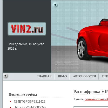
Понедельник, 10 августа
2026 г.
ГЛАВНАЯ
ИНФО
АВТОНОВОСТИ
ПР
Расшифровка VI
Последние отчёты
Купить
полный отчет о
4S4BTGPD5P3211426
LRBFZSR45ND080055