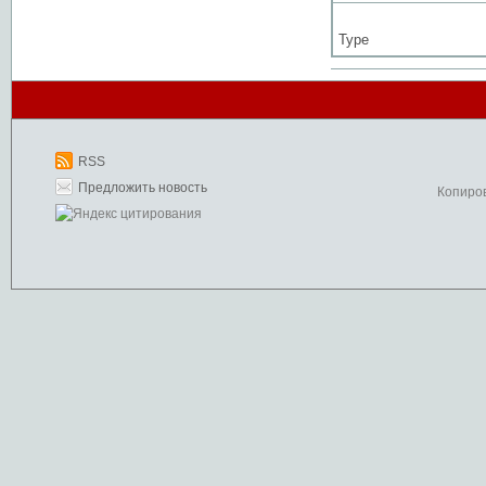
Type
RSS
Предложить новость
Копиро