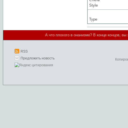
Style
Type
А что плохого в онанизме? В конце концов, в
RSS
Предложить новость
Копиро