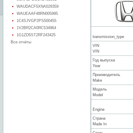
WAUDACF5XNA029359
WAUEAAF48RN005995
1C4SJVGP2PS500455
1V2BR2CA0RC534964
1G1ZD5ST2RF243425
transmission_type
Все отчёты
VIN
VIN
Год выпуска
Year
Производитель
Make
Модель
Model
Engine
Страна
Made In
Стиль