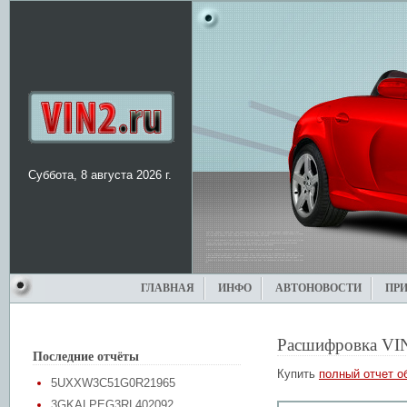
Суббота, 8 августа 2026 г.
ГЛАВНАЯ
ИНФО
АВТОНОВОСТИ
ПР
Расшифровка VI
Последние отчёты
Купить
полный отчет о
5UXXW3C51G0R21965
3GKALPEG3RL402092