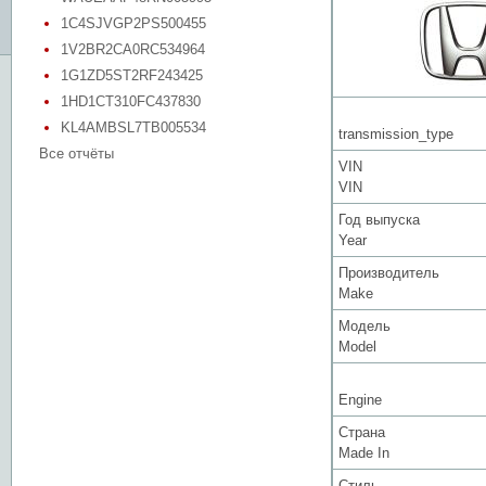
1C4SJVGP2PS500455
1V2BR2CA0RC534964
1G1ZD5ST2RF243425
1HD1CT310FC437830
KL4AMBSL7TB005534
transmission_type
Все отчёты
VIN
VIN
Год выпуска
Year
Производитель
Make
Модель
Model
Engine
Страна
Made In
Стиль