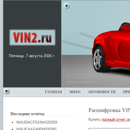
Пятница, 7 августа 2026 г.
ГЛАВНАЯ
ИНФО
АВТОНОВОСТИ
ПР
Расшифровка VI
Последние отчёты
Купить
полный отчет о
WAUDACF5XNA029359
WAUEAAF48RN005995