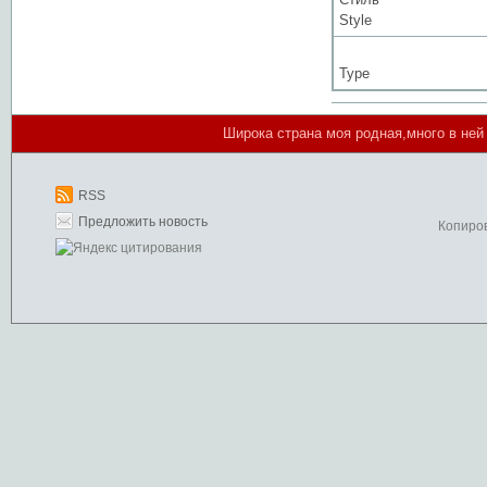
Style
Type
Широка страна моя родная,много в ней 
RSS
Предложить новость
Копиро