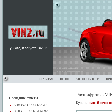
Суббота, 8 августа 2026 г.
ГЛАВНАЯ
ИНФО
АВТОНОВОСТИ
ПР
Расшифровка VI
Последние отчёты
Купить
полный отчет о
5UXXW3C51G0R21965
3GKALPEG3RL402092