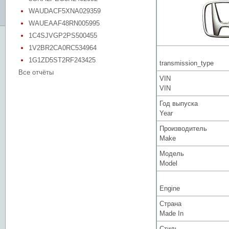
WAUDACF5XNA029359
WAUEAAF48RN005995
1C4SJVGP2PS500455
1V2BR2CA0RC534964
1G1ZD5ST2RF243425
transmission_type
Все отчёты
VIN
VIN
Год выпуска
Year
Производитель
Make
Модель
Model
Engine
Страна
Made In
Стиль