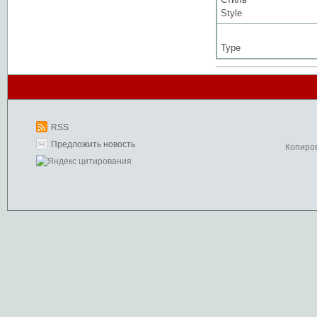
Style
Type
RSS
Предложить новость
Копиро