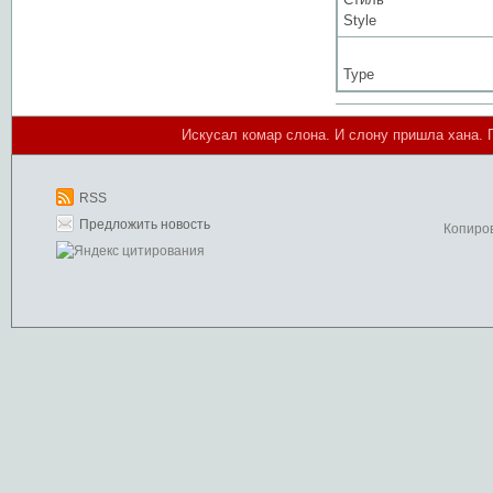
Style
Type
Искусал комар слона. И слону пришла хана. 
RSS
Предложить новость
Копиро