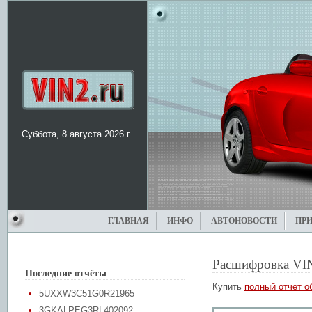
Суббота, 8 августа 2026 г.
ГЛАВНАЯ
ИНФО
АВТОНОВОСТИ
ПР
Расшифровка VI
Последние отчёты
Купить
полный отчет о
5UXXW3C51G0R21965
3GKALPEG3RL402092