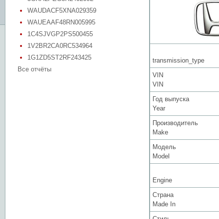
WAUDACF5XNA029359
WAUEAAF48RN005995
1C4SJVGP2PS500455
1V2BR2CA0RC534964
1G1ZD5ST2RF243425
transmission_type
Все отчёты
VIN
VIN
Год выпуска
Year
Производитель
Make
Модель
Model
Engine
Страна
Made In
Стиль