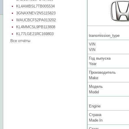
KL4AMBSL7TB005534
3GNAXNEV2NS115823
WAUCBCF52PA013202
KL4MMCSL9PB113808
KL77LGE21RC169803
transmission_type
Все отчёты
VIN
VIN
Год выпуска
Year
Производитель
Make
Модель
Model
Engine
Страна
Made In
Стиль