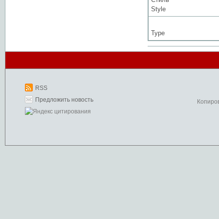
Style
Type
RSS
Предложить новость
Копиро