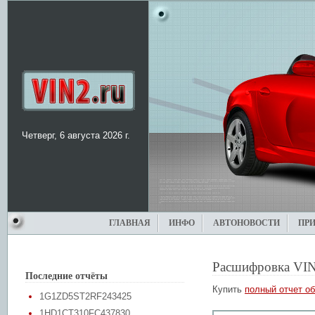
Четверг, 6 августа 2026 г.
ГЛАВНАЯ
ИНФО
АВТОНОВОСТИ
ПР
Расшифровка VIN
Последние отчёты
Купить
полный отчет об
1G1ZD5ST2RF243425
1HD1CT310FC437830